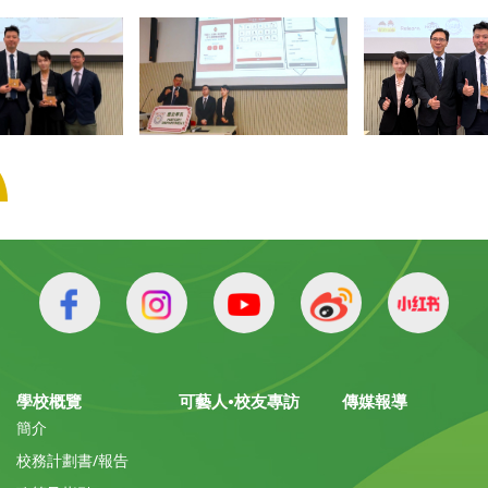
學校概覽
可藝人•校友專訪
傳媒報導
簡介
校務計劃書/報告